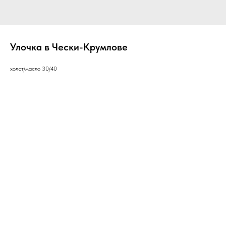
Улочка в Чески-Крумлове
холст/масло 30/40