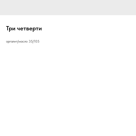
Три четверти
оргалит/масло 35/105