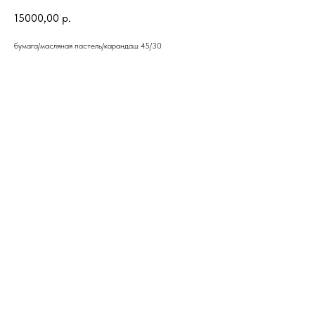
15000,00
р.
бумага/масляная пастель/карандаш 45/30