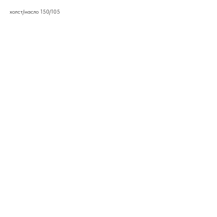
холст/масло 150/105